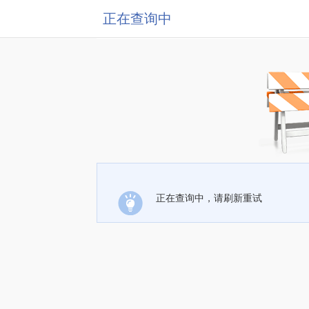
正在查询中
正在查询中，请刷新重试