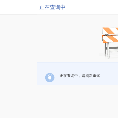
正在查询中
正在查询中，请刷新重试